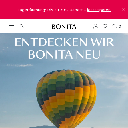
Lagerräumung: Bis zu 70% Rabatt –
jetzt sparen
0