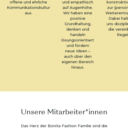
offene und ehrliche
und empathisch
konstruktiv
Kommunikationskultur
auf Augenhöhe.
zur (persön
aus.
Wir haben eine
Weiterentw
positive
Dabei hal
Grundhaltung,
uns diszipli
denken und
die verei
handeln
Regel
lösungsorientiert
und fördern
neue Ideen –
auch über den
eigenen Bereich
hinaus.
Unsere Mitarbeiter*innen
Das Herz der Bonita Fashion Familie sind die