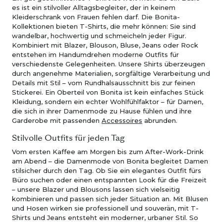
es ist ein stilvoller Alltagsbegleiter, der in keinem
Kleiderschrank von Frauen fehlen darf. Die Bonita-
Kollektionen bieten T-Shirts, die mehr können: Sie sind
wandelbar, hochwertig und schmeicheln jeder Figur.
Kombiniert mit Blazer, Blouson, Bluse, Jeans oder Rock
entstehen im Handumdrehen moderne Outfits für
verschiedenste Gelegenheiten. Unsere Shirts überzeugen
durch angenehme Materialien, sorgfältige Verarbeitung und
Details mit Stil – vom Rundhalsausschnitt bis zur feinen
Stickerei. Ein Oberteil von Bonita ist kein einfaches Stück
Kleidung, sondern ein echter Wohlfühlfaktor – für Damen,
die sich in ihrer Damenmode zu Hause fühlen und ihre
Garderobe mit passenden
Accessoires
abrunden.
Stilvolle Outfits für jeden Tag
Vom ersten Kaffee am Morgen bis zum After-Work-Drink
am Abend – die Damenmode von Bonita begleitet Damen
stilsicher durch den Tag. Ob Sie ein elegantes Outfit fürs
Büro suchen oder einen entspannten Look für die Freizeit
– unsere Blazer und Blousons lassen sich vielseitig
kombinieren und passen sich jeder Situation an. Mit Blusen
und Hosen wirken sie professionell und souverän, mit T-
Shirts und Jeans entsteht ein moderner, urbaner Stil. So