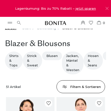
Lagerräumung: Bis zu 70% Rabatt –
jetzt sparen
0
Zurück
Start
Bekleidung
Blazer & Blousons
Blazer & Blousons
Shirts
Strick
Blusen
Jacken,
Hosen
Ac
&
&
Mäntel
&
Tops
Sweat
&
Jeans
Westen
51
Artikel
Filtern & Sortieren