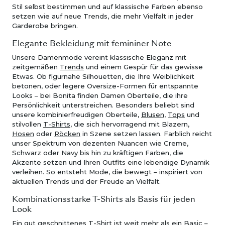
Stil selbst bestimmen und auf klassische Farben ebenso
setzen wie auf neue Trends, die mehr Vielfalt in jeder
Garderobe bringen.
Elegante Bekleidung mit femininer Note
Unsere Damenmode vereint klassische Eleganz mit
zeitgemäßen
Trends
und einem Gespür für das gewisse
Etwas. Ob figurnahe Silhouetten, die Ihre Weiblichkeit
betonen, oder legere Oversize-Formen für entspannte
Looks – bei Bonita finden Damen Oberteile, die ihre
Persönlichkeit unterstreichen. Besonders beliebt sind
unsere kombinierfreudigen Oberteile,
Blusen
,
Tops
und
stilvollen
T-Shirts
, die sich hervorragend mit Blazern,
Hosen
oder
Röcken
in Szene setzen lassen. Farblich reicht
unser Spektrum von dezenten Nuancen wie Creme,
Schwarz oder Navy bis hin zu kräftigen Farben, die
Akzente setzen und Ihren Outfits eine lebendige Dynamik
verleihen. So entsteht Mode, die bewegt – inspiriert von
aktuellen Trends und der Freude an Vielfalt.
Kombinationsstarke T-Shirts als Basis für jeden
Look
Ein gut geschnittenes T-Shirt ist weit mehr als ein Basic –