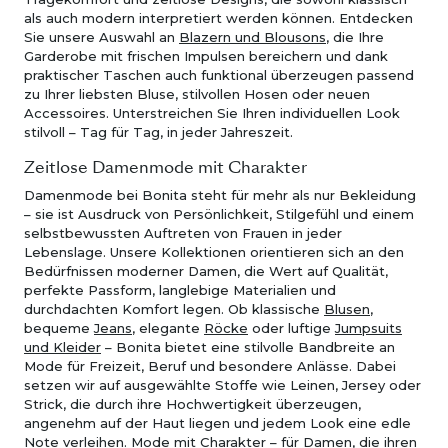
als auch modern interpretiert werden können. Entdecken
Sie unsere Auswahl an
Blazern und Blousons
, die Ihre
Garderobe mit frischen Impulsen bereichern und dank
praktischer Taschen auch funktional überzeugen passend
zu Ihrer liebsten Bluse, stilvollen Hosen oder neuen
Accessoires. Unterstreichen Sie Ihren individuellen Look
stilvoll – Tag für Tag, in jeder Jahreszeit.
Zeitlose Damenmode mit Charakter
Damenmode bei Bonita steht für mehr als nur Bekleidung
– sie ist Ausdruck von Persönlichkeit, Stilgefühl und einem
selbstbewussten Auftreten von Frauen in jeder
Lebenslage. Unsere Kollektionen orientieren sich an den
Bedürfnissen moderner Damen, die Wert auf Qualität,
perfekte Passform, langlebige Materialien und
durchdachten Komfort legen. Ob klassische
Blusen
,
bequeme
Jeans
, elegante
Röcke
oder luftige
Jumpsuits
und Kleider
– Bonita bietet eine stilvolle Bandbreite an
Mode für Freizeit, Beruf und besondere Anlässe. Dabei
setzen wir auf ausgewählte Stoffe wie Leinen, Jersey oder
Strick, die durch ihre Hochwertigkeit überzeugen,
angenehm auf der Haut liegen und jedem Look eine edle
Note verleihen. Mode mit Charakter – für Damen, die ihren