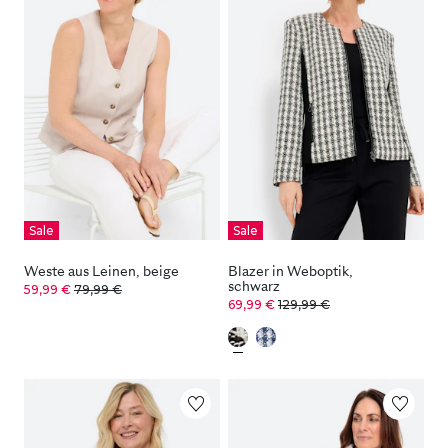
Sale
Sale
Weste aus Leinen, beige
Blazer in Weboptik,
schwarz
59,99 €
79,99 €
69,99 €
129,99 €