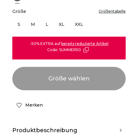
Größe
Größentabelle
S
M
L
XL
XXL
-50% EXTRA auf
bereits reduzierte Artikel
Code: SUMMER50
Merken
Produktbeschreibung