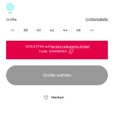
Größe
Größentabelle
36
38
40
42
44
46
48
-50% EXTRA auf
bereits reduzierte Artikel
Code: SUMMER50
Merken