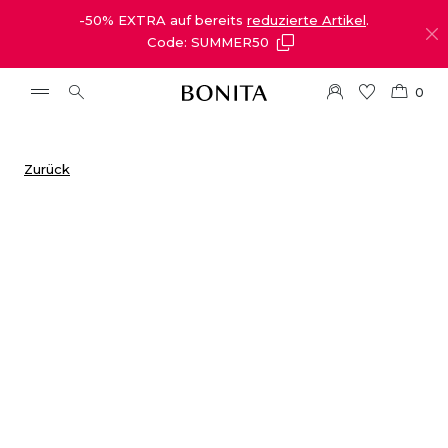
-50% EXTRA auf bereits
reduzierte Artikel
.
Code: SUMMER50
0
Zurück