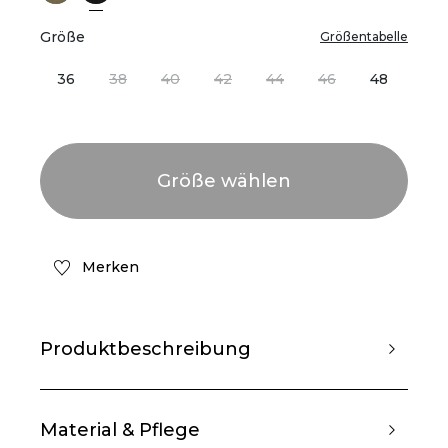
Größe
Größentabelle
36
38
40
42
44
46
48
Merken
Produktbeschreibung
Material & Pflege