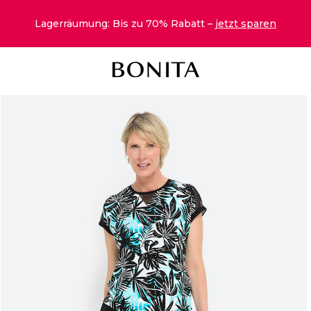
Lagerräumung: Bis zu 70% Rabatt –
jetzt sparen