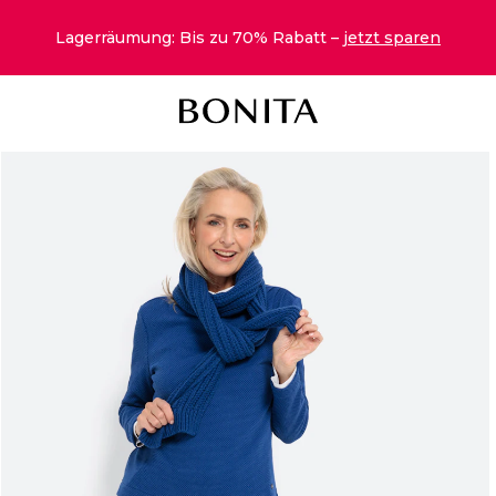
Lagerräumung: Bis zu 70% Rabatt –
jetzt sparen