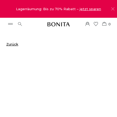
Lagerräumung: Bis zu 70% Rabatt –
jetzt sparen
0
Zurück