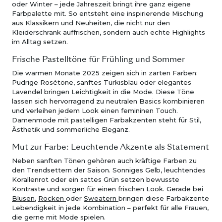
oder Winter – jede Jahreszeit bringt ihre ganz eigene
Farbpalette mit. So entsteht eine inspirierende Mischung
aus Klassikern und Neuheiten, die nicht nur den
Kleiderschrank auffrischen, sondern auch echte Highlights
im Alltag setzen.
Frische Pastelltöne für Frühling und Sommer
Die warmen Monate 2025 zeigen sich in zarten Farben:
Pudrige Rosétöne, sanftes Türkisblau oder elegantes
Lavendel bringen Leichtigkeit in die Mode. Diese Töne
lassen sich hervorragend zu neutralen Basics kombinieren
und verleihen jedem Look einen femininen Touch.
Damenmode mit pastelligen Farbakzenten steht für Stil,
Ästhetik und sommerliche Eleganz.
Mut zur Farbe: Leuchtende Akzente als Statement
Neben sanften Tönen gehören auch kräftige Farben zu
den Trendsettern der Saison. Sonniges Gelb, leuchtendes
Korallenrot oder ein sattes Grün setzen bewusste
Kontraste und sorgen für einen frischen Look. Gerade bei
Blusen
,
Röcken
oder
Sweatern
bringen diese Farbakzente
Lebendigkeit in jede Kombination – perfekt für alle Frauen,
die gerne mit Mode spielen.