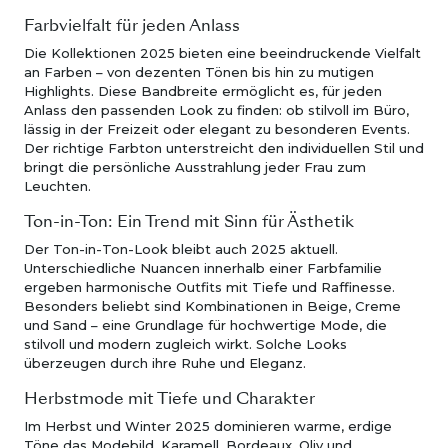
Farbvielfalt für jeden Anlass
Die Kollektionen 2025 bieten eine beeindruckende Vielfalt
an Farben – von dezenten Tönen bis hin zu mutigen
Highlights. Diese Bandbreite ermöglicht es, für jeden
Anlass den passenden Look zu finden: ob stilvoll im Büro,
lässig in der Freizeit oder elegant zu besonderen Events.
Der richtige Farbton unterstreicht den individuellen Stil und
bringt die persönliche Ausstrahlung jeder Frau zum
Leuchten.
Ton-in-Ton: Ein Trend mit Sinn für Ästhetik
Der Ton-in-Ton-Look bleibt auch 2025 aktuell.
Unterschiedliche Nuancen innerhalb einer Farbfamilie
ergeben harmonische Outfits mit Tiefe und Raffinesse.
Besonders beliebt sind Kombinationen in Beige, Creme
und Sand – eine Grundlage für hochwertige Mode, die
stilvoll und modern zugleich wirkt. Solche Looks
überzeugen durch ihre Ruhe und Eleganz.
Herbstmode mit Tiefe und Charakter
Im Herbst und Winter 2025 dominieren warme, erdige
Töne das Modebild. Karamell, Bordeaux, Oliv und