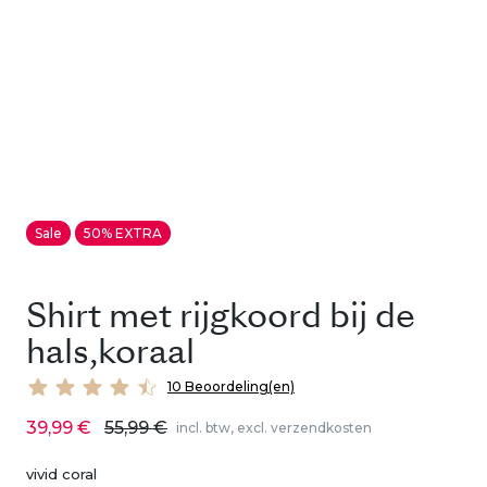
Sale
50% EXTRA
Shirt met rijgkoord bij de
hals,koraal
10 Beoordeling(en)
39,99 €
55,99 €
incl. btw, excl. verzendkosten
vivid coral