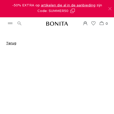
-50% EXTRA op
artikelen die al in de aanbieding
zijn
Code: SUMMER50
0
Terug