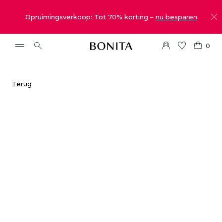
Opruimingsverkoop: Tot 70% korting –
nu besparen
0
Terug