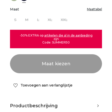
Maat
Maattabel
S
M
L
XL
XXL
-50% EXTRA op
artikelen die al in de aanbieding
zijn
Code: SUMMER50
Toevoegen aan verlanglijstje
Productbeschrijving