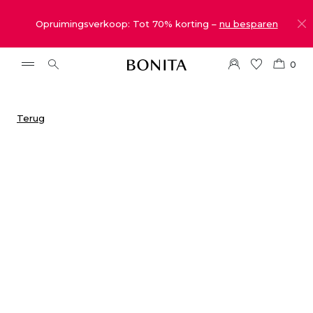
Opruimingsverkoop: Tot 70% korting –
nu besparen
0
Terug