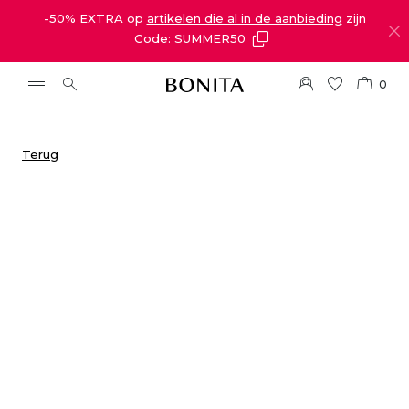
-50% EXTRA op
artikelen die al in de aanbieding
zijn
Code: SUMMER50
0
Terug