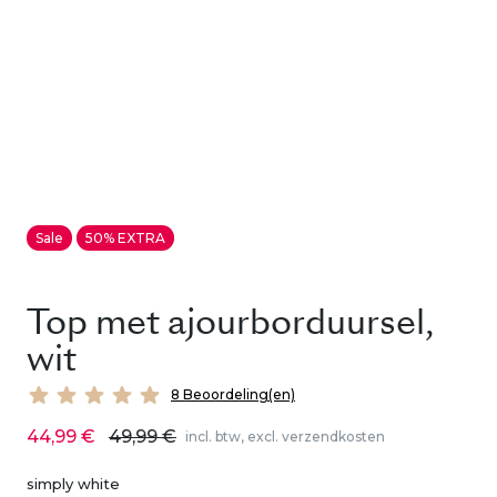
Sale
50% EXTRA
Top met ajourborduursel,
wit
8 Beoordeling(en)
44,99 €
49,99 €
incl. btw, excl. verzendkosten
simply white