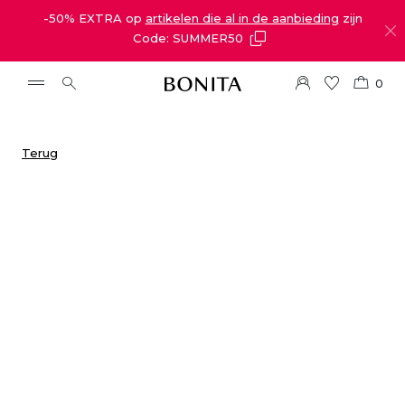
-50% EXTRA op
artikelen die al in de aanbieding
zijn
Code: SUMMER50
0
Terug