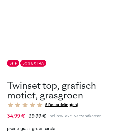
Sale
50% EXTRA
Twinset top, grafisch
motief, grasgroen
5 Beoordeling(en)
34,99 €
39,99 €
incl. btw, excl. verzendkosten
prairie grass green circle