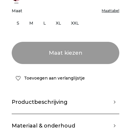
Maat
Maattabel
S
M
L
XL
XXL
Toevoegen aan verlanglijstje
Productbeschrijving
Materiaal & onderhoud