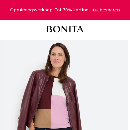
Opruimingsverkoop: Tot 70% korting –
nu besparen