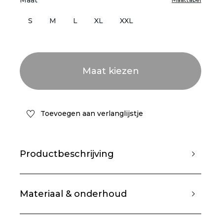
Maat
S
M
L
XL
XXL
Toevoegen aan verlanglijstje
Productbeschrijving
Materiaal & onderhoud