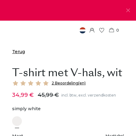
0
Terug
T-shirt met V-hals, wit
2 Beoordeling(en)
34,99 €
45,99 €
incl. btw, excl. verzendkosten
simply white
Maattabel