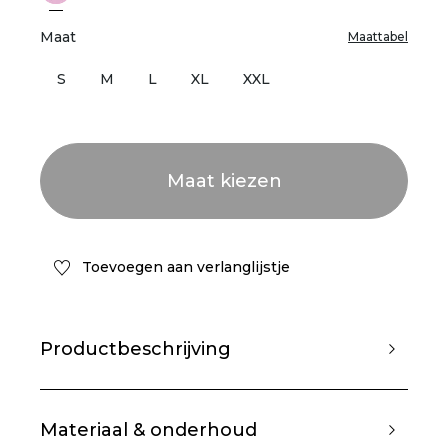
Maat
Maattabel
S
M
L
XL
XXL
Toevoegen aan verlanglijstje
Productbeschrijving
Materiaal & onderhoud