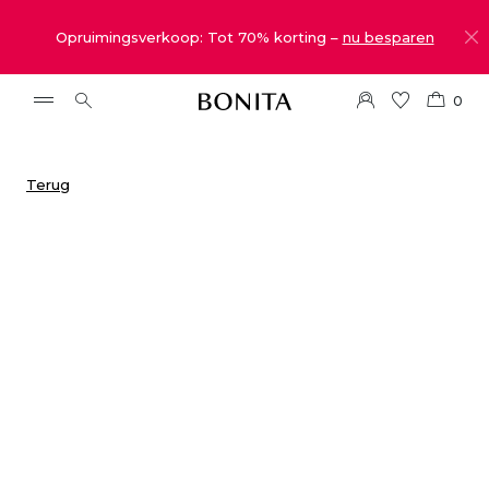
Opruimingsverkoop: Tot 70% korting –
nu besparen
0
Terug