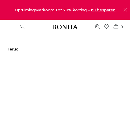
Opruimingsverkoop: Tot 70% korting –
nu besparen
0
Terug