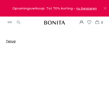
Opruimingsverkoop: Tot 70% korting –
nu besparen
0
Terug