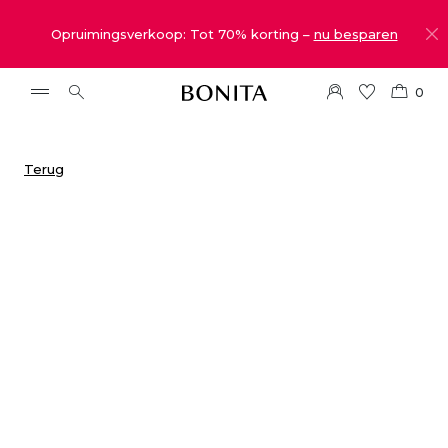
Opruimingsverkoop: Tot 70% korting –
nu besparen
0
Terug