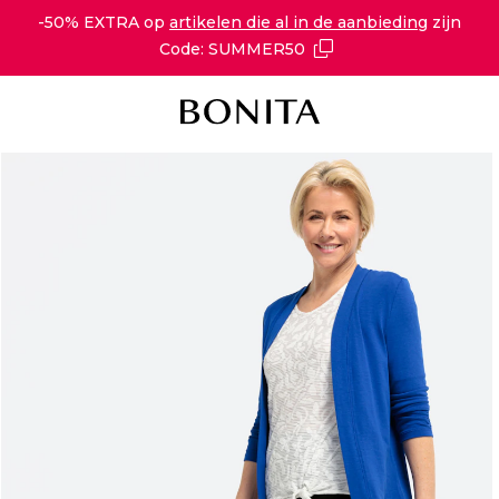
-50% EXTRA op
artikelen die al in de aanbieding
zijn
Code: SUMMER50