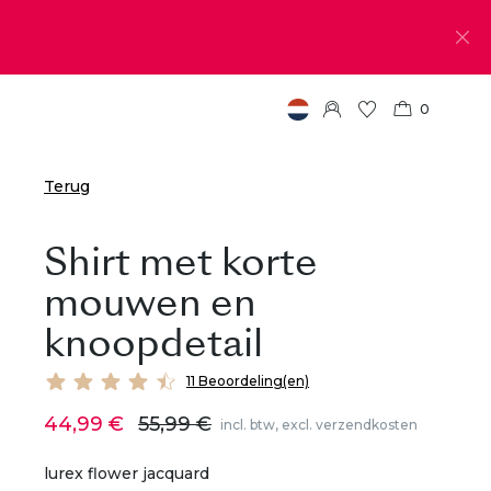
0
Terug
Shirt met korte
mouwen en
knoopdetail
11 Beoordeling(en)
44,99 €
55,99 €
incl. btw, excl. verzendkosten
lurex flower jacquard