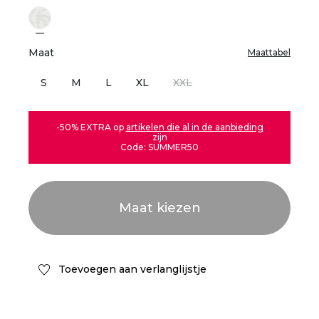
Maat
Maattabel
S
M
L
XL
XXL
-50% EXTRA op
artikelen die al in de aanbieding
zijn
Code: SUMMER50
Toevoegen aan verlanglijstje