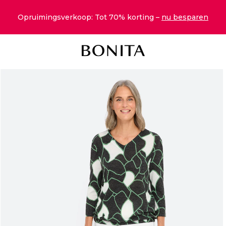
Opruimingsverkoop: Tot 70% korting –
nu besparen