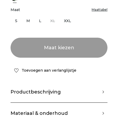
Maat
Maattabel
S
M
L
XL
XXL
Toevoegen aan verlanglijstje
Productbeschrijving
Materiaal & onderhoud