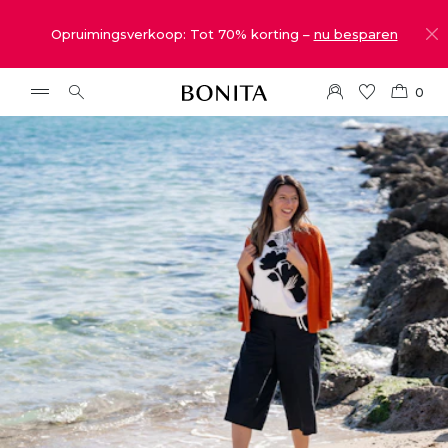
Opruimingsverkoop: Tot 70% korting –
nu besparen
0