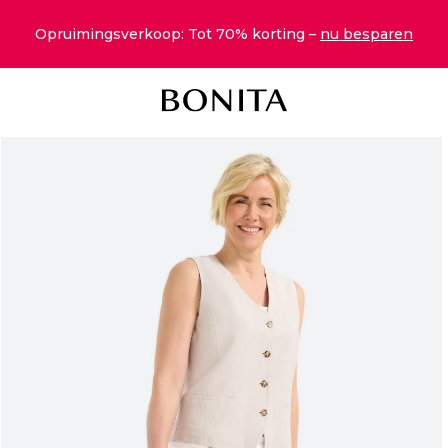
Opruimingsverkoop: Tot 70% korting –
nu besparen