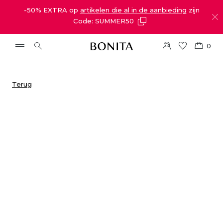
-50% EXTRA op
artikelen die al in de aanbieding
zijn
Code: SUMMER50
0
Terug