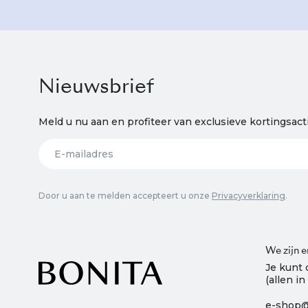
Nieuwsbrief
Meld u nu aan en profiteer van exclusieve kortingsact
Door u aan te melden accepteert u onze
Privacyverklaring
.
We zijn e
Je kunt 
(allen in
e-shop@