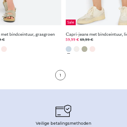
Sale
 met bindceintuur, grasgroen
Capri-jeans met bindceintuur, l
9 €
59,99 €
69,99 €
1
Veilige betalingsmethoden