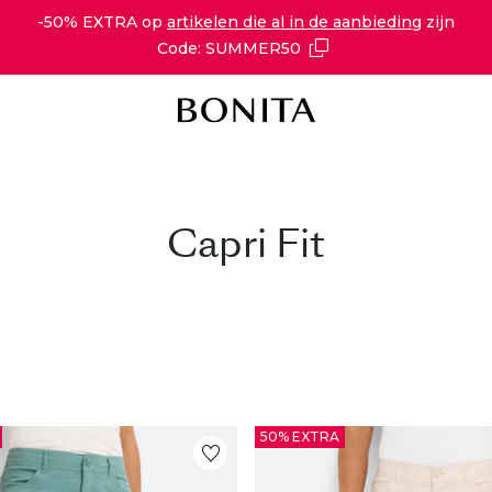
-50% EXTRA op
artikelen die al in de aanbieding
zijn
Code: SUMMER50
Capri Fit
50% EXTRA