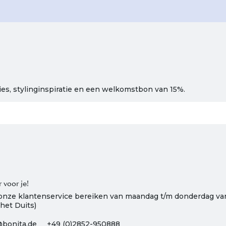
ies, stylinginspiratie en een welkomstbon van 15%.
r voor je!
onze klantenservice bereiken van maandag t/m donderdag van 
 het Duits)
bonita.de
+49 (0)2852-950888