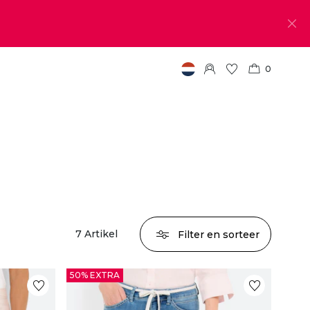
0
7
Artikel
Filter en sorteer
50% EXTRA