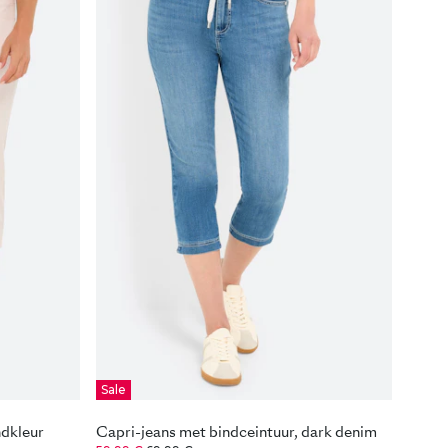
Sale
ndkleur
Capri-jeans met bindceintuur, dark denim