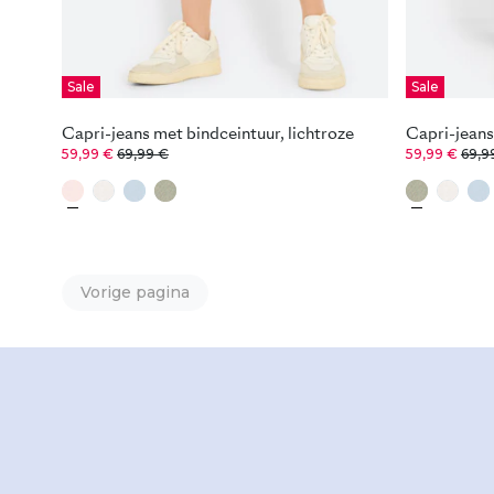
Sale
Sale
Capri-jeans met bindceintuur, lichtroze
Capri-jeans
59,99 €
69,99 €
59,99 €
69,9
Vorige pagina