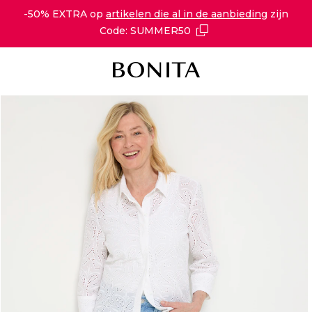
-50% EXTRA op
artikelen die al in de aanbieding
zijn
Code: SUMMER50