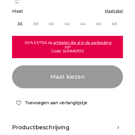
Maat
Maattabel
36
38
40
42
44
46
48
-50% EXTRA op
artikelen die al in de aanbieding
zijn
Code: SUMMER50
Toevoegen aan verlanglijstje
Productbeschrijving