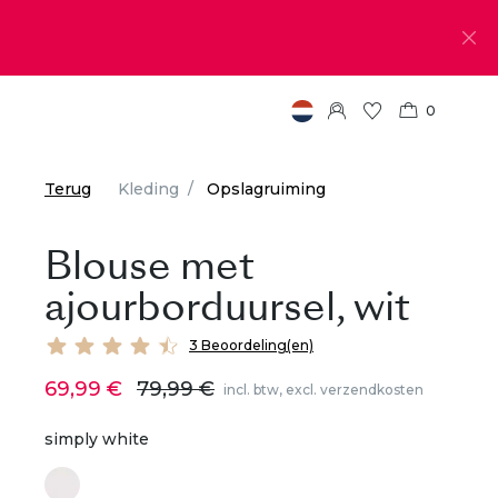
0
Terug
Kleding
Opslagruiming
Blouse met
ajourborduursel, wit
3 Beoordeling(en)
69,99 €
79,99 €
incl. btw, excl. verzendkosten
simply white