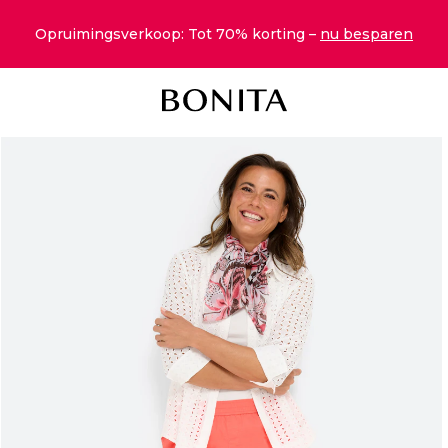
Opruimingsverkoop: Tot 70% korting –
nu besparen