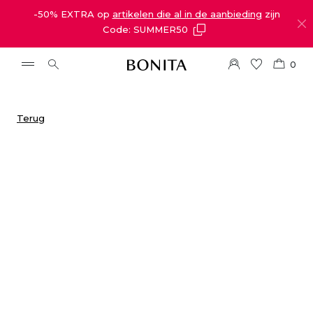
-50% EXTRA op
artikelen die al in de aanbieding
zijn
Code: SUMMER50
0
Terug