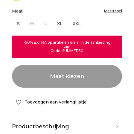
Maat
Maattabel
S
M
L
XL
XXL
-50% EXTRA op
artikelen die al in de aanbieding
zijn
Code: SUMMER50
Toevoegen aan verlanglijstje
Productbeschrijving