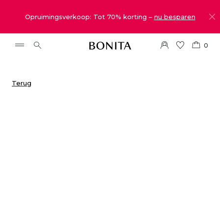
Opruimingsverkoop: Tot 70% korting –
nu besparen
0
Terug