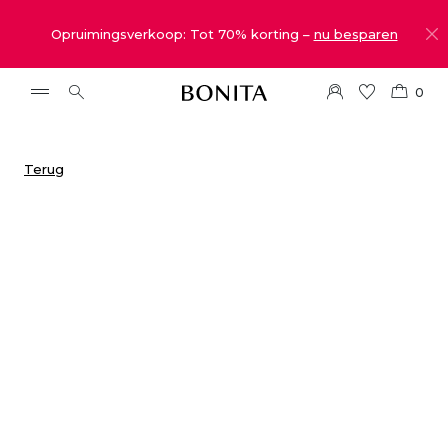
Opruimingsverkoop: Tot 70% korting –
nu besparen
0
Terug