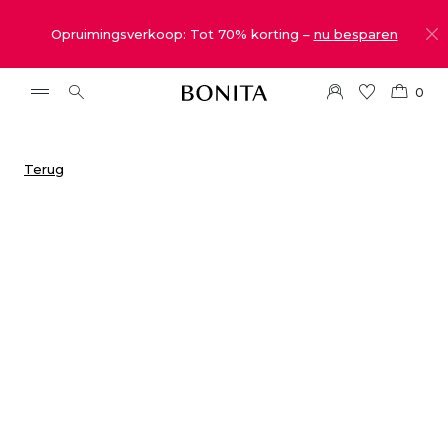
Opruimingsverkoop: Tot 70% korting –
nu besparen
0
Terug