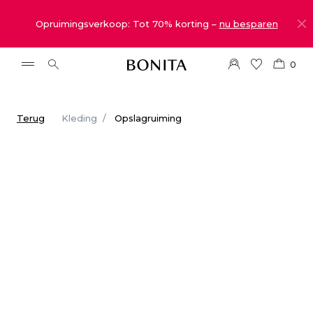
Opruimingsverkoop: Tot 70% korting –
nu besparen
0
Terug
Kleding
Opslagruiming