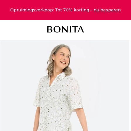
Opruimingsverkoop: Tot 70% korting –
nu besparen