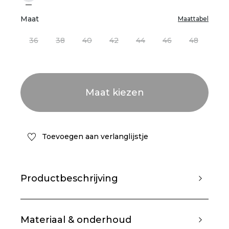
Maat
Maattabel
36
38
40
42
44
46
48
Toevoegen aan verlanglijstje
Productbeschrijving
Materiaal & onderhoud