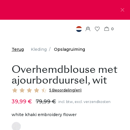
0
Terug
Kleding
Opslagruiming
Overhemdblouse met
ajourborduursel, wit
5 Beoordeling(en)
39,99 €
79,99 €
incl. btw, excl. verzendkosten
white khaki embroidery flower