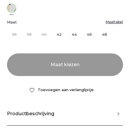
Maat
Maattabel
36
38
40
42
44
46
48
Toevoegen aan verlanglijstje
Productbeschrijving