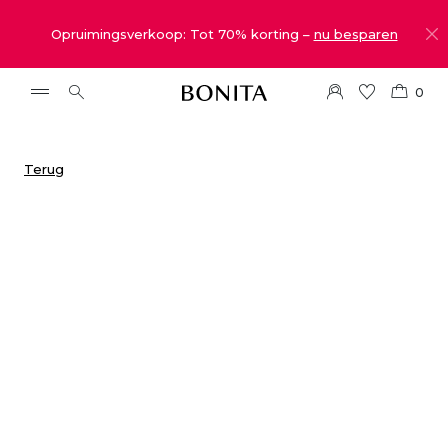
Opruimingsverkoop: Tot 70% korting –
nu besparen
0
Terug