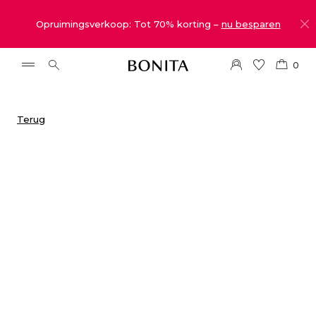
Opruimingsverkoop: Tot 70% korting –
nu besparen
0
Terug