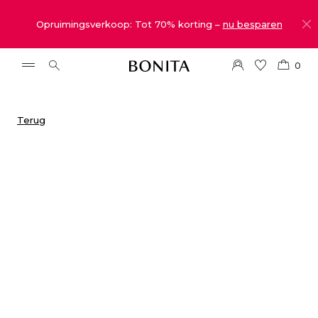
Opruimingsverkoop: Tot 70% korting –
nu besparen
0
Terug