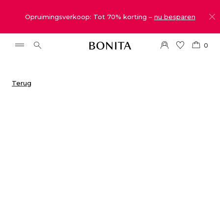
Opruimingsverkoop: Tot 70% korting –
nu besparen
0
Terug