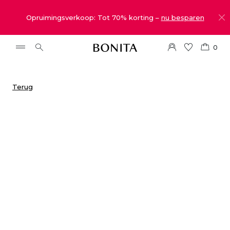
Opruimingsverkoop: Tot 70% korting –
nu besparen
0
Terug