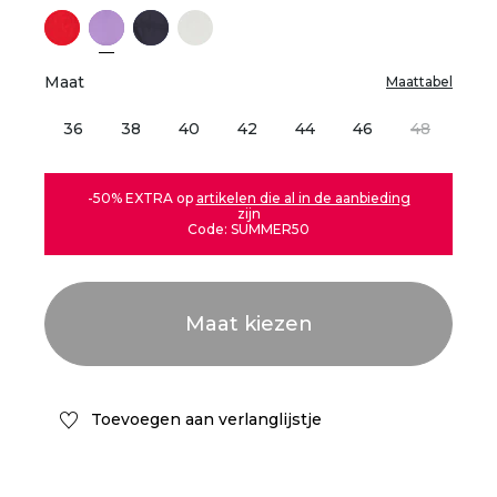
Maat
Maattabel
36
38
40
42
44
46
48
-50% EXTRA op
artikelen die al in de aanbieding
zijn
Code: SUMMER50
Toevoegen aan verlanglijstje