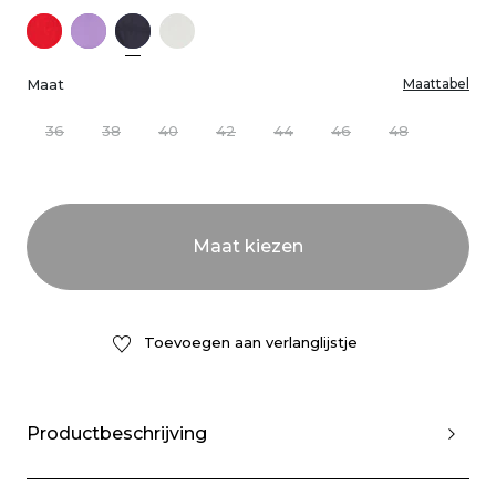
Maat
Maattabel
36
38
40
42
44
46
48
Toevoegen aan verlanglijstje
Productbeschrijving