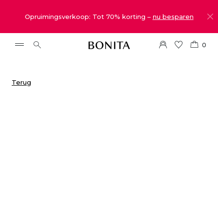
Opruimingsverkoop: Tot 70% korting –
nu besparen
0
Terug