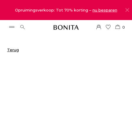
Opruimingsverkoop: Tot 70% korting –
nu besparen
0
Terug