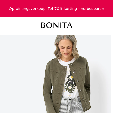
Opruimingsverkoop: Tot 70% korting –
nu besparen