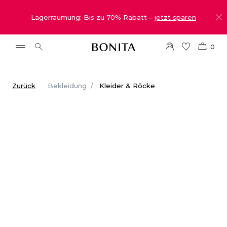
Lagerräumung: Bis zu 70% Rabatt –
jetzt sparen
0
Zurück
Bekleidung
Kleider & Röcke