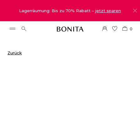
Lagerräumung: Bis zu 70% Rabatt –
jetzt sparen
0
Zurück