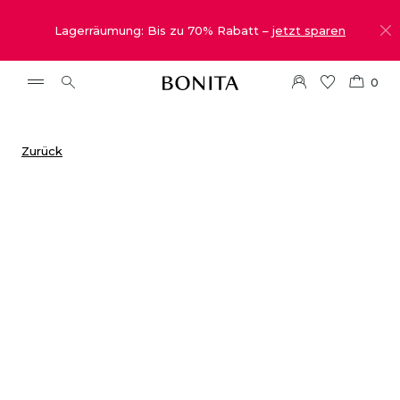
Lagerräumung: Bis zu 70% Rabatt –
jetzt sparen
0
Zurück