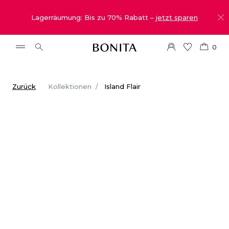
Lagerräumung: Bis zu 70% Rabatt –
jetzt sparen
0
Zurück
Kollektionen
Island Flair