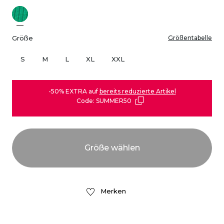
Größe
Größentabelle
S
M
L
XL
XXL
-50% EXTRA auf
bereits reduzierte Artikel
Code: SUMMER50
Merken